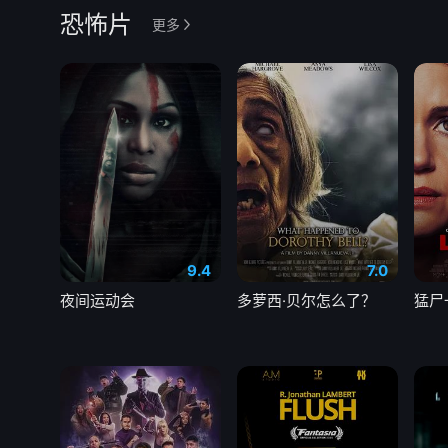
恐怖片
更多
9.4
7.0
夜间运动会
多萝西·贝尔怎么了？
猛尸