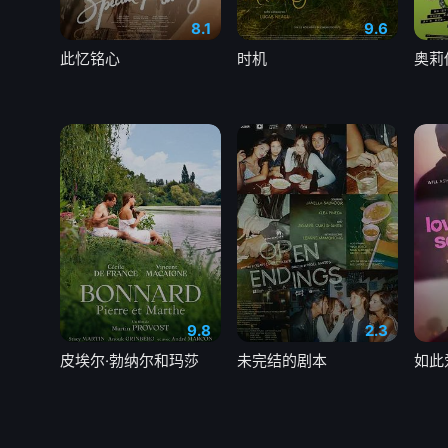
8.1
9.6
此忆铭心
时机
9.8
2.3
皮埃尔·勃纳尔和玛莎
未完结的剧本
如此