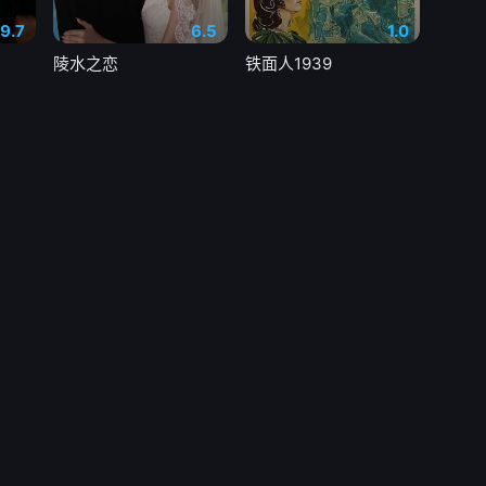
9.7
6.5
1.0
陵水之恋
铁面人1939