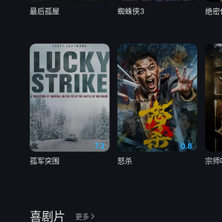
最后孤屋
蜘蛛侠3
绝密
7.2
0.8
孤军突围
怒杀
宗师
喜剧片
更多