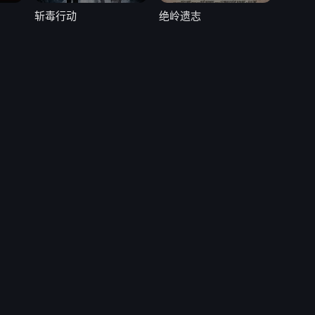
斩毒行动
绝岭遗志