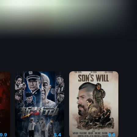
9.9
5.4
6.6