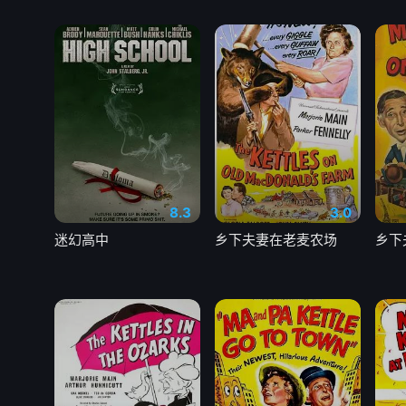
8.3
3.0
迷幻高中
乡下夫妻在老麦农场
乡下