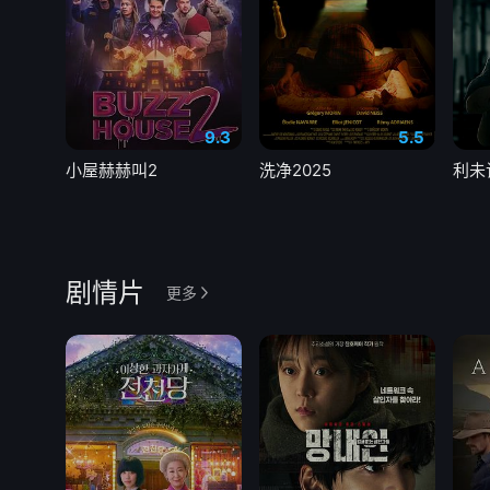
9.3
5.5
小屋赫赫叫2
洗净2025
利未
剧情片
更多