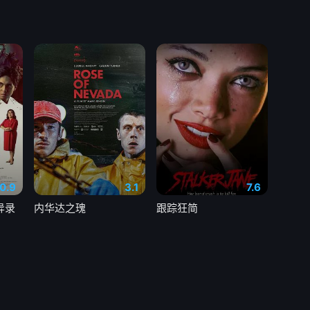
0.9
3.1
7.6
异录
内华达之瑰
跟踪狂简