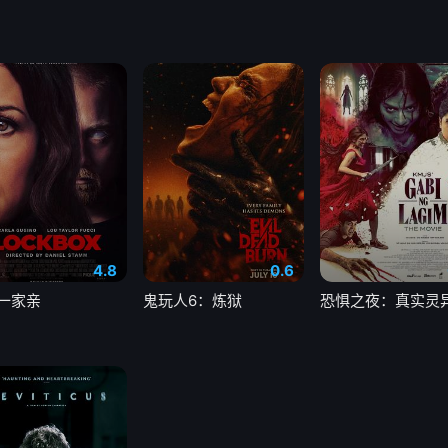
4.8
0.6
一家亲
鬼玩人6：炼狱
恐惧之夜：真实灵