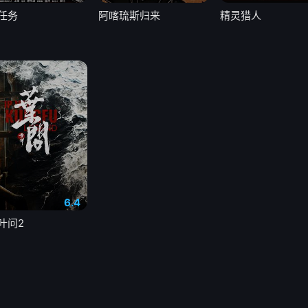
任务
阿喀琉斯归来
精灵猎人
6.4
叶问2