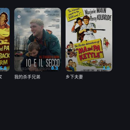
5.8
8.3
3.0
家
我的杀手兄弟
乡下夫妻