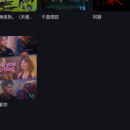
6.2
7.9
奥莉佛是狗，（天哪！！）这家伙电影版
千面情踪
阿颖
1.1
爱你