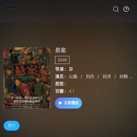
悬案
2026
导演 :
算
演员 :
公磊
/
刘丹
/
刘洋
/
刘畅
/
类型 :
豆瓣 :
4.1
立即播放
简介