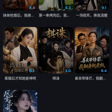
8.4
6.3
9.1
妹妹抢婚后，我嫁给了真龙天子
第一串烤肉后，我嫁给了顶流
一场假死，换我清醒
6.2
3.0
8.4
离婚后才知她是神明
棋诛
善良带锋芒，我翻身做老板