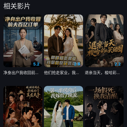
相关影片
5.2
2.9
2.2
净身出户我收回前夫百亿订单
他们抢走家业，我拿下整个翡翠圈
退亲当天，梭哈彩礼买猪圈