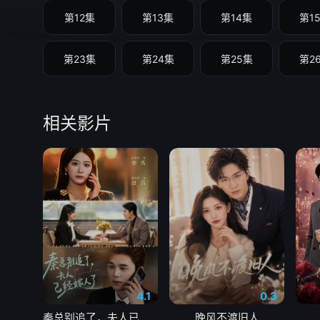
第12集
第13集
第14集
第1
第23集
第24集
第25集
第2
相关影片
4.1
0.3
秦总别追了，夫人已经嫁人了
晚风不渡旧人