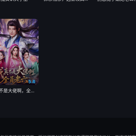
5.6
我真不是大佬啊，全员老六