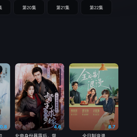
集
第20集
第21集
第22集
0.8
4.6
8.7
别惹沈小姐她老公和婆婆都是狠角色
女帝身份暴露后，督主以江山求嫁
全日制浪漫