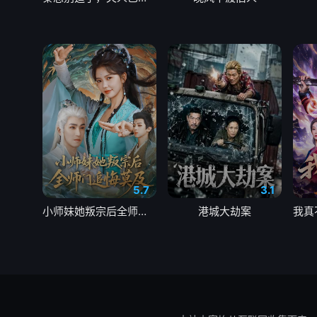
5.7
3.1
小师妹她叛宗后全师门追悔莫及
港城大劫案