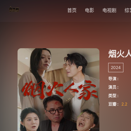
首页
电影
电视剧
综
烟火
2024
导演 :
演员 :
类型 :
豆瓣 :
2.2