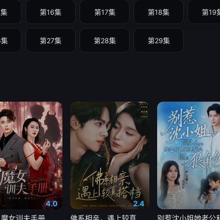
5集
第16集
第17集
第18集
第19
6集
第27集
第28集
第29集
4.0
2.4
魔女训夫手册
佛系相亲，遇上较真搭档