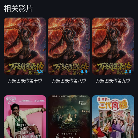
相关影片
第22集
第23集
第24集
第25集
第26集
第27集
第28集
第29集
第30集
第31集
1.8
6.4
2.3
万妖图录传第十季
万妖图录传第八季
万妖图录传第九季