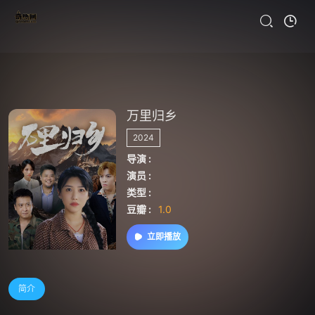
万里归乡
2024
导演 :
演员 :
类型 :
豆瓣 :
1.0
立即播放
简介