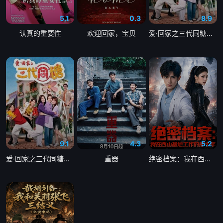
5.1
0.3
8.9
认真的重要性
欢迎回家，宝贝
爱·回家之三代同糖国语
9.1
4.3
5.2
爱·回家之三代同糖粤语
重器
绝密档案：我在西山基地工作的那十年