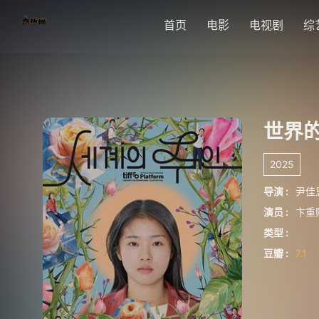
首页
电影
电视剧
综
世界
2025
导演 :
尹佳
演员 :
卞重
类型 :
豆瓣 :
7.1