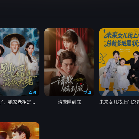
4.6
2.4
别扒了，她家老祖是满级大佬
请欺瞒到底