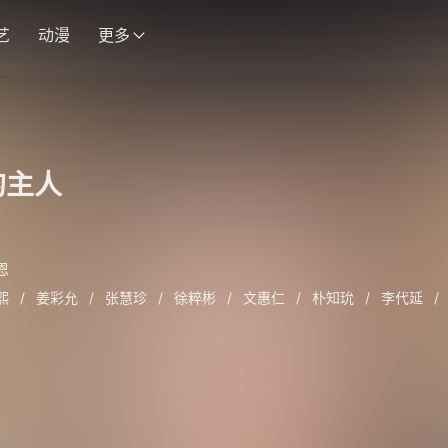
艺
动漫
更多
的主人
恩
熙
/
姜彩允
/
张慧珍
/
徐粹彬
/
文惠仁
/
朴知玧
/
李代延
/