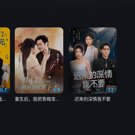
0.7
6.4
7.2
未来女儿找上门总裁爹地是状元
重生后，我把青梅宠上天
迟来的深情我不要