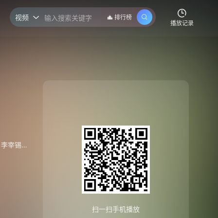
视频
排行榜

播放记录
李宰锡
/
李尚熙
/
林在赫
/
白贤珠
/
郑恩京
/
金艺昶
/
金郑
扫一扫手机播放