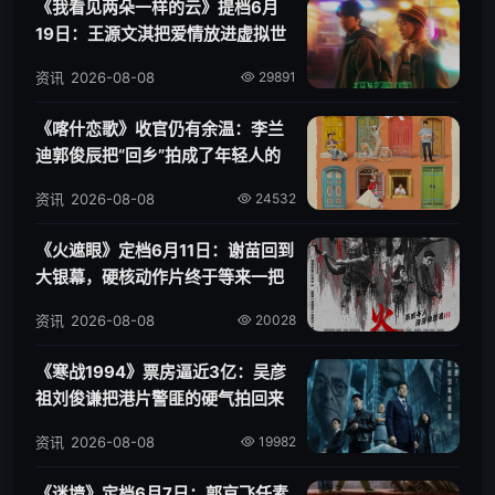
《我看见两朵一样的云》提档6月
19日：王源文淇把爱情放进虚拟世
界
资讯
2026-08-08
29891
《喀什恋歌》收官仍有余温：李兰
迪郭俊辰把“回乡”拍成了年轻人的
第二次出发
资讯
2026-08-08
24532
《火遮眼》定档6月11日：谢苗回到
大银幕，硬核动作片终于等来一把
火
资讯
2026-08-08
20028
《寒战1994》票房逼近3亿：吴彦
祖刘俊谦把港片警匪的硬气拍回来
了
资讯
2026-08-08
19982
《迷墙》定档6月7日：郭京飞任素