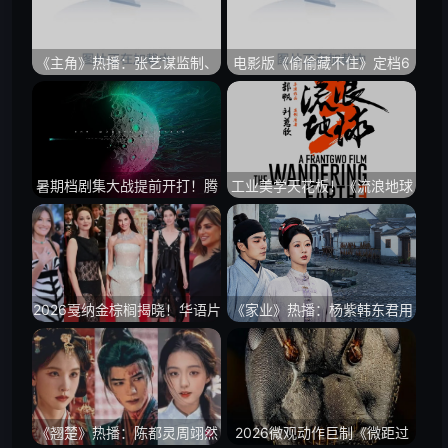
新时代
《主角》热播：张艺谋监制、
电影版《偷偷藏不住》定档6
王菲献唱，把秦腔故事唱进观
月12日：毕业季的暗恋故事，
众心里
又要回到大银幕
暑期档剧集大战提前开打！腾
工业美学天花板！《流浪地球
讯爱优腾各大平台古装巨制与
3》与好莱坞科幻巨制引爆暑
高分悬疑全线定档
期档，IMAX预售破纪录
2026戛纳金棕榈揭晓！华语片
《家业》热播：杨紫韩东君用
海外斩获大奖，暑期档“神仙打
一锭徽墨打开古装剧新看点
架”大幕开启
《翘楚》热播：陈都灵周翊然
2026微观动作巨制《微距过