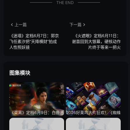
THE END
上一篇
下一篇
《迷墙》定档6月7日：郭京
《火遮眼》定档6月11日：
飞任素汐把“天降横财”拍成
谢苗回到大银幕，硬核动作
人性照妖镜
片终于等来一把火
图集模块
《莫离》定档6月9日：白鹿丞
2026好莱坞大片狂欢！《蜘蛛
磊携手，把古装权谋拍出宿命
侠：崭新之日》重磅官宣，
感
《复联5》《沙丘3》开启科幻