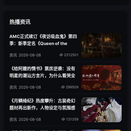
把古装复仇剧拍出快节奏爽感
载：蚁穴死线》全球公映：极
端地下幽闭、微观世界物理规
律拉扯与重工业动作电影新奇
热播资讯
点
AMC正式续订《夜访吸血鬼》第四
季：新季定名《Queen of the
Damned》，阿卡莎主线开启
资讯
2026-08-08
2312501
《给阿嬷的情书》票房逆袭：没有
明星的潮汕方言片，为什么看哭全
国观众？
资讯
2026-08-08
299509
《月鳞绮纪》热度攀升：古装奇幻
题材再出新作，人物设定与氛围感
成焦点
资讯
2026-08-08
131359