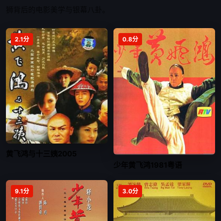
狮背后的电影美学与银幕八卦。
2.1分
0.8分
黄飞鸿与十三姨2005
少年黄飞鸿1981粤语
9.1分
3.0分