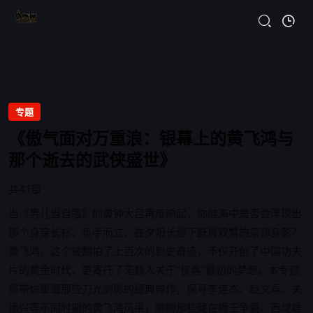
专题
《傲气面对万重浪：银幕上的黄飞鸿与
那个逝去的武侠盛世》
共41部
当《男儿当自强》的黄钟大吕再度响起，你脑海中是否会浮现出
那个身穿长衫、负手而立、在夕阳长堤下舒展双臂的宗师身影？
黄飞鸿，这个被翻拍了上百次的影史奇迹，不仅开创了中国功夫
片的黄金时代，更寄托了无数人关于“侠客”最初的梦想。本专题
将带你重温那些刀光剑影的经典神作，探寻李连杰、赵文卓、关
德兴等不同时期的黄飞鸿风采，聊聊那些藏在狮王争霸、西域雄