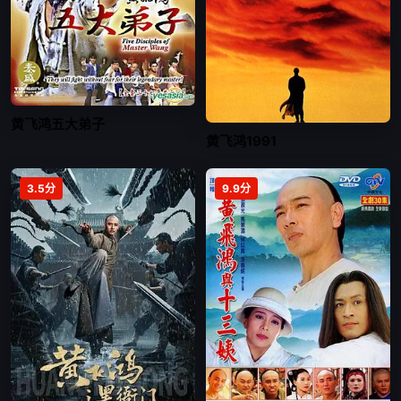
黄飞鸿五大弟子
黄飞鸿1991
3.5分
9.9分