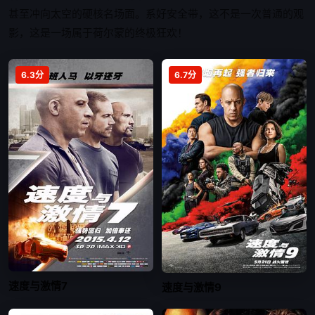
甚至冲向太空的硬核名场面。系好安全带，这不是一次普通的观
影，这是一场属于荷尔蒙的终极狂欢！
6.3分
6.7分
速度与激情7
速度与激情9