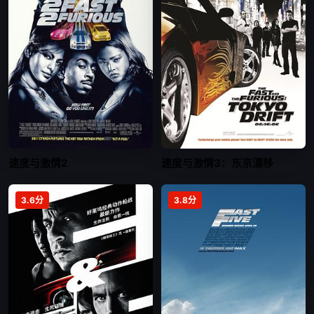
速度与激情2
速度与激情3：东京漂移
3.6分
3.8分