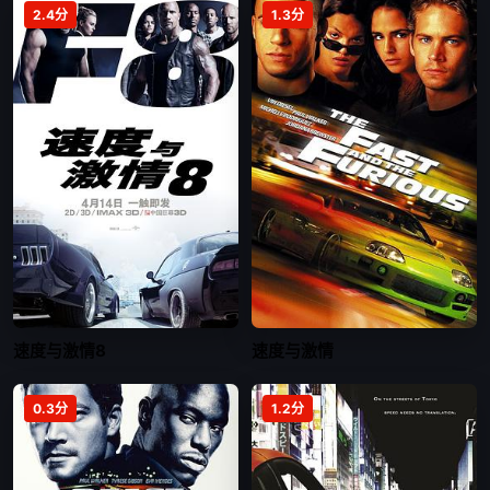
2.4分
1.3分
速度与激情8
速度与激情
0.3分
1.2分