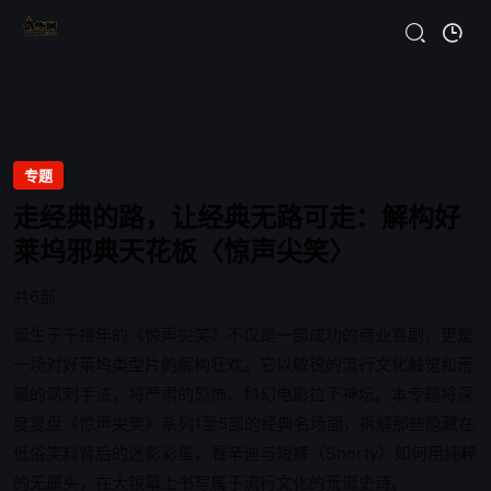
专题
走经典的路，让经典无路可走：解构好
莱坞邪典天花板〈惊声尖笑〉
共6部
诞生于千禧年的《惊声尖笑》不仅是一部成功的商业喜剧，更是
一场对好莱坞类型片的解构狂欢。它以敏锐的流行文化触觉和荒
诞的讽刺手法，将严肃的恐怖、科幻电影拉下神坛。本专题将深
度复盘《惊声尖笑》系列1至5部的经典名场面，拆解那些隐藏在
低俗笑料背后的迷影彩蛋，看辛迪与短裤（Shorty）如何用纯粹
的无厘头，在大银幕上书写属于流行文化的荒诞史诗。