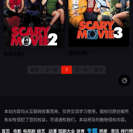
惊声尖笑3
惊声尖笑2
首页
上一页
1
下一页
尾页

本站内容均从互联网收集而来，仅供交流学习使用，版权归原创者所
有如有侵犯了您的权益，尽请通知我们，本站将及时删除侵权内容。
Copyright @ 2026 奇热网_最新电影_热播电视剧_高清影视在线观看
专题
首页
电影
电视剧
综艺
动漫
短剧大全
体育
明星
资讯
排行榜