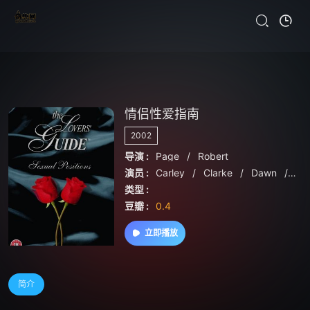
情侣性爱指南
2002
导演 :
Page
/
Robert
演员 :
Carley
/
Clarke
/
Dawn
/
Fa
类型 :
豆瓣 :
0.4
立即播放
简介