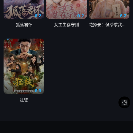
6.2
0.2
6.2
狐落君怀
女主生存守则
花择录：侯爷求我别和离
8.9
狂徒
