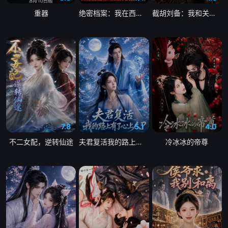
重器
绝密档案：我在西山基地工作的那十年
截胡刘备：我和关羽张飞三结义之黄巾篇
7.8
5.1
4.0
不二女配，逆转仙途
夫君复活我的路上有了心上人
冷冰冰的帝尊